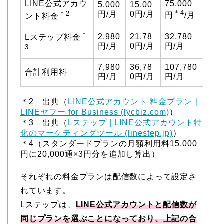
LINE公式アカウ
75,000
5,000
15,00
＊4
＊2
円/月
0円/月
円
/月
ント料金
＊
2,980
21,78
32,780
Lステップ料金
円/月
0円/月
円/月
3
7,980
36,78
107,780
合計利用料
円/月
0円/月
円/月
＊2 出典（
LINE公式アカウント 料金プラン｜
LINEヤフー for Business (lycbiz.com)
）
＊3 出典（
Lステップ | LINE公式アカウント特
化のマーケティングツール (linestep.jp)
）
＊4（スタンダードプランの月額利用料15,000
円に20,000通×3円分を追加し算出）
それぞれの料金プランは配信数によって設定さ
れています。
Lステップは、
LINE公式アカウントと配信数が
同じプランを選ぶことになっており、上記の合