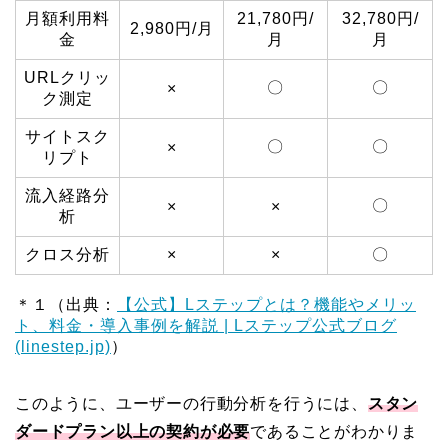
月額利用料
21,780円/
32,780円/
2,980円/月
金
月
月
URLクリッ
〇
〇
×
ク測定
サイトスク
〇
〇
×
リプト
流入経路分
〇
×
×
析
クロス分析
×
×
〇
＊１（出典：
【公式】Lステップとは？機能やメリッ
ト、料金・導入事例を解説 | Lステップ公式ブログ
(linestep.jp)
）
このように、ユーザーの行動分析を行うには、
スタン
ダードプラン以上の契約が必要
であることがわかりま