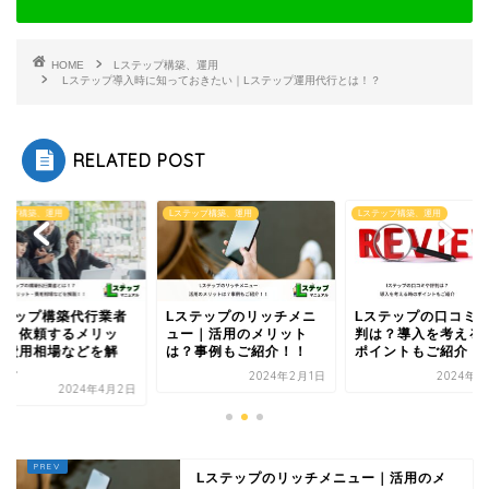
HOME
Lステップ構築、運用
Lステップ導入時に知っておきたい｜Lステップ運用代行とは！？
RELATED POST
テップ構築、運用
Lステップ構築、運用
Lステップ構築、運用
ステップ構築代行業者
Lステップのリッチメニ
Lステップの口コミ
は？依頼するメリッ
ュー｜活用のメリット
判は？導入を考える
、費用相場などを解
は？事例もご紹介！！
ポイントもご紹介！
...
2024年2月1日
2024年4
2024年4月2日
Lステップのリッチメニュー｜活用のメ