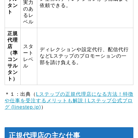
実力
タン
依頼できる。
のあ
ト
るレ
ベル
正規
代理
店
スタ
ディレクションや設定代行、配信代行
（準
ート
などLステップのプロモーションの一
コン
レベ
部を請け負える。
サル
ル
タン
ト）
＊１：出典（
Lステップの正規代理店になる方法！特徴
や仕事を受注するメリットも解説 | Lステップ公式ブロ
グ (linestep.jp)
）
正規代理店の主な仕事