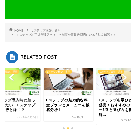
HOME
Lステップ構築、運用
Lステップの正規代理店とは！？制度や正規代理店になる方法を解説！！
RELATED POST
テップ構築、運用
Lステップ構築、運用
Lステップ構築、運用
ステップ導入時に知っ
Lステップの魅力的な料
Lステップを学びた
おきたい｜Lステップ
金プランとメニューを徹
必見！おすすめのセ
用代行とは！？
底分析！
ー5選と選び方を徹
解...
2024年3月3日
2023年10月20日
2024年4