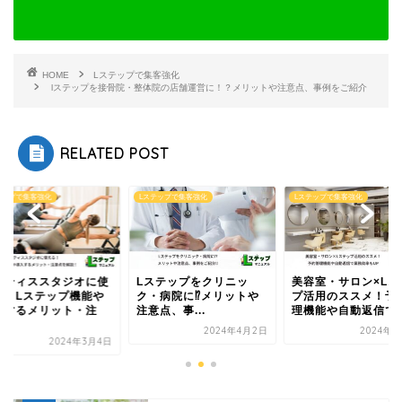
HOME
Lステップで集客強化
lステップを接骨院・整体院の店舗運営に！？メリットや注意点、事例をご紹介
RELATED POST
テップで集客強化
Lステップで集客強化
Lステップで集客強化
ラティススタジオに使
Lステップをクリニッ
美容室・サロン×Lス
る！Lステップ機能や
ク・病院に⁉メリットや
プ活用のススメ！予
入するメリット・注
注意点、事...
理機能や自動返信で業.
.
2024年4月2日
2024年5
2024年3月4日