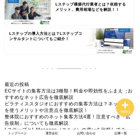
Lステップ構築代行業者とは？依頼する
メリット、費用相場などを解説！！
トップページ
Lステップの導入方法とは？Lステップコ
ンサルタントについてもご紹介！
運営会社
お問い合わせ
記事一覧
最近の投稿
ECサイトの集客方法は3種類！料金や即効性をふまえたお
すすめなネット広告を徹底解説
ピラティススタジオにおすすめの集客方法は？ネット広告
を使うメリットや注意点を徹底解説！
MENU
整体院におすすめのネット集客方法4選！注意すべき「広
告規制」についても徹底解説
LステップとL Message（エルメ）の違いを比較してみ
トップページ
運営会社
お問い合わせ
記事一覧
た！